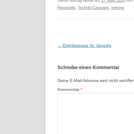
Dieser Beitrag wurde am
17. April 2024
von
Reiseziele
,
Technik-Caravane
,
termine
.
Beitragsnavigation
←
Eintrittspreise für Venedig
Schreibe einen Kommentar
Deine E-Mail-Adresse wird nicht veröffent
Kommentar
*