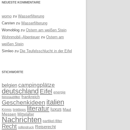
NEUESTE KOMMENTARE
womo
zu
Wasserfilterung
Carsten
zu
Wasserfilterung
Womoblog
zu
Ostern am weißen Stein
Wohnmobil--Abenteuer
zu
Ostern am
weißen Stein
Simleo
zu
Die Teufelsschlucht in der Eifel
STICHWORTE
campingplätze
belgien
deutschland
Eifel
energie
frankreich
feinstaubfilter
italien
Geschenkideen
literatur
luxus
linktipps
Maut
Krimis
Messen
Mittelalter
Nachrichten
partikel-filter
Recht
Reiserecht
reifendruck