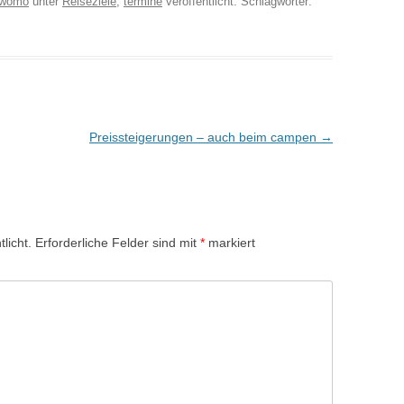
womo
unter
Reiseziele
,
termine
veröffentlicht. Schlagwörter:
Preissteigerungen – auch beim campen
→
licht.
Erforderliche Felder sind mit
*
markiert