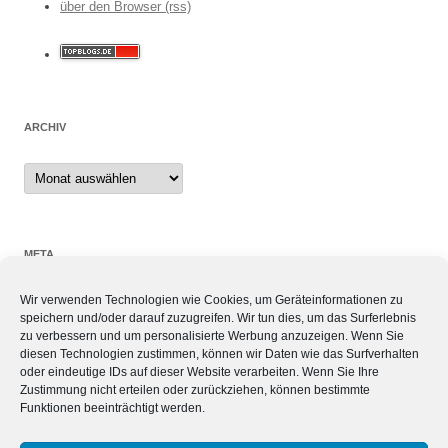
über den Browser (rss)
ARCHIV
Archiv
META
Wir verwenden Technologien wie Cookies, um Geräteinformationen zu
Anmelden
speichern und/oder darauf zuzugreifen. Wir tun dies, um das Surferlebnis
Eintrags-Feed
zu verbessern und um personalisierte Werbung anzuzeigen. Wenn Sie
Kommentar-Feed
diesen Technologien zustimmen, können wir Daten wie das Surfverhalten
oder eindeutige IDs auf dieser Website verarbeiten. Wenn Sie Ihre
WordPress.org
Zustimmung nicht erteilen oder zurückziehen, können bestimmte
Funktionen beeinträchtigt werden.
SIEBEN TAGE, SIEBEN THEMEN