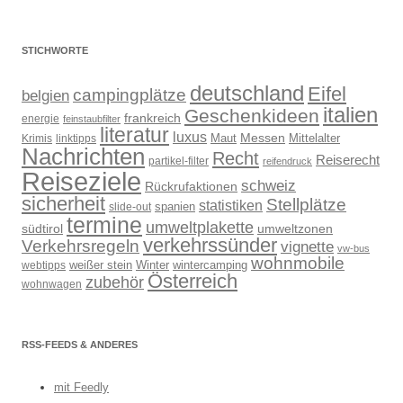
STICHWORTE
deutschland
Eifel
campingplätze
belgien
italien
Geschenkideen
frankreich
energie
feinstaubfilter
literatur
luxus
Messen
Mittelalter
linktipps
Maut
Krimis
Nachrichten
Recht
Reiserecht
partikel-filter
reifendruck
Reiseziele
schweiz
Rückrufaktionen
sicherheit
Stellplätze
statistiken
spanien
slide-out
termine
umweltplakette
südtirol
umweltzonen
verkehrssünder
Verkehrsregeln
vignette
vw-bus
wohnmobile
weißer stein
Winter
wintercamping
webtipps
Österreich
zubehör
wohnwagen
RSS-FEEDS & ANDERES
mit Feedly