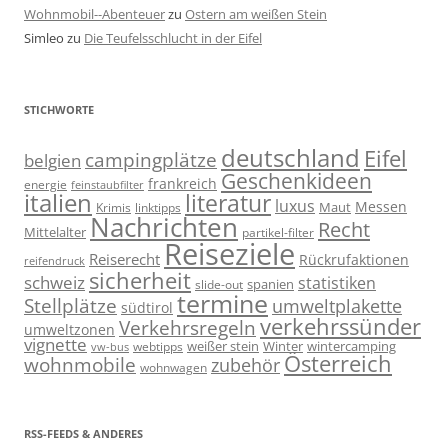
Wohnmobil--Abenteuer
zu
Ostern am weißen Stein
Simleo
zu
Die Teufelsschlucht in der Eifel
STICHWORTE
deutschland
Eifel
campingplätze
belgien
Geschenkideen
frankreich
energie
feinstaubfilter
italien
literatur
luxus
Messen
linktipps
Maut
Krimis
Nachrichten
Recht
Mittelalter
partikel-filter
Reiseziele
Reiserecht
Rückrufaktionen
reifendruck
sicherheit
schweiz
statistiken
spanien
slide-out
termine
Stellplätze
umweltplakette
südtirol
verkehrssünder
Verkehrsregeln
umweltzonen
vignette
weißer stein
Winter
wintercamping
webtipps
vw-bus
Österreich
wohnmobile
zubehör
wohnwagen
RSS-FEEDS & ANDERES