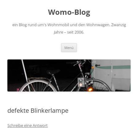
Zum
Inhalt
Womo-Blog
springen
ein Blog rund um's Wohnmobil und den Wohnwagen. Zwanzig
Jahre – seit 2006.
Menü
defekte Blinkerlampe
Schreibe eine Antwort