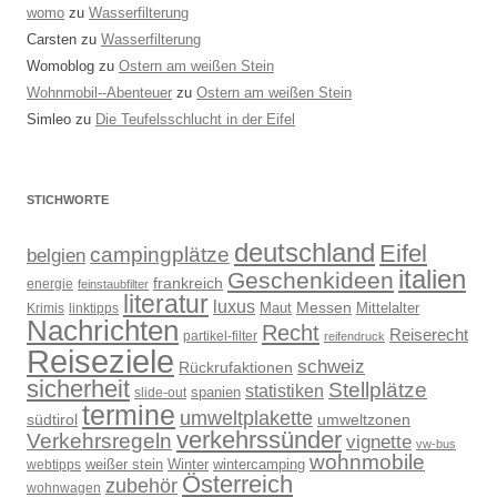
womo
zu
Wasserfilterung
Carsten
zu
Wasserfilterung
Womoblog
zu
Ostern am weißen Stein
Wohnmobil--Abenteuer
zu
Ostern am weißen Stein
Simleo
zu
Die Teufelsschlucht in der Eifel
STICHWORTE
deutschland
Eifel
campingplätze
belgien
italien
Geschenkideen
frankreich
energie
feinstaubfilter
literatur
luxus
Messen
Mittelalter
linktipps
Maut
Krimis
Nachrichten
Recht
Reiserecht
partikel-filter
reifendruck
Reiseziele
schweiz
Rückrufaktionen
sicherheit
Stellplätze
statistiken
spanien
slide-out
termine
umweltplakette
südtirol
umweltzonen
verkehrssünder
Verkehrsregeln
vignette
vw-bus
wohnmobile
weißer stein
Winter
wintercamping
webtipps
Österreich
zubehör
wohnwagen