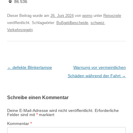
86.536
Dieser Beitrag wurde am
26. Juni 2024
von
womo
unter
Reiseziele
veröffentlicht. Schlagwörter:
Bußgeldbescheide
,
schweiz
,
Verkehrsregeln
.
Beitragsnavigation
←
defekte Blinkerlampe
Warnung vor vermeintlichen
Schäden während der Fahrt
→
Schreibe einen Kommentar
Deine E-Mail-Adresse wird nicht veröffentlicht.
Erforderliche
Felder sind mit
*
markiert
Kommentar
*