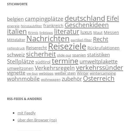
STICHWORTE
deutschland
Eifel
campingplätze
belgien
Geschenkideen
frankreich
energie
feinstaubfilter
italien
literatur
luxus
Messen
linktipps
Maut
Krimis
Nachrichten
Recht
Mittelalter
partikel-filter
Reiseziele
Reiserecht
Rückrufaktionen
reifendruck
sicherheit
schweiz
statistiken
spanien
slide-out
termine
Stellplätze
umweltplakette
südtirol
verkehrssünder
Verkehrsregeln
umweltzonen
vignette
weißer stein
Winter
wintercamping
webtipps
vw-bus
Österreich
wohnmobile
zubehör
wohnwagen
RSS-FEEDS & ANDERES
mit Feedly
über den Browser (rss)