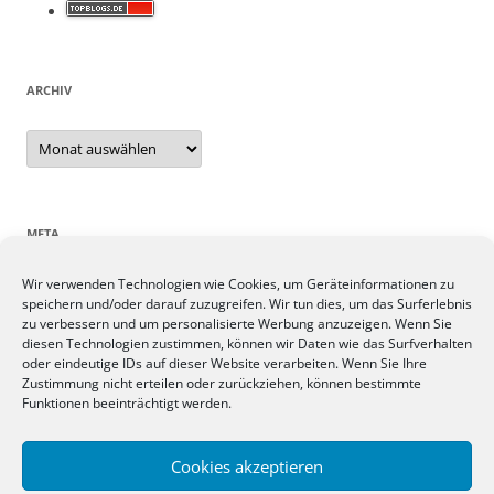
ARCHIV
Archiv
META
Wir verwenden Technologien wie Cookies, um Geräteinformationen zu
Anmelden
speichern und/oder darauf zuzugreifen. Wir tun dies, um das Surferlebnis
Eintrags-Feed
zu verbessern und um personalisierte Werbung anzuzeigen. Wenn Sie
Kommentar-Feed
diesen Technologien zustimmen, können wir Daten wie das Surfverhalten
oder eindeutige IDs auf dieser Website verarbeiten. Wenn Sie Ihre
WordPress.org
Zustimmung nicht erteilen oder zurückziehen, können bestimmte
Funktionen beeinträchtigt werden.
SIEBEN TAGE, SIEBEN THEMEN
Cookies akzeptieren