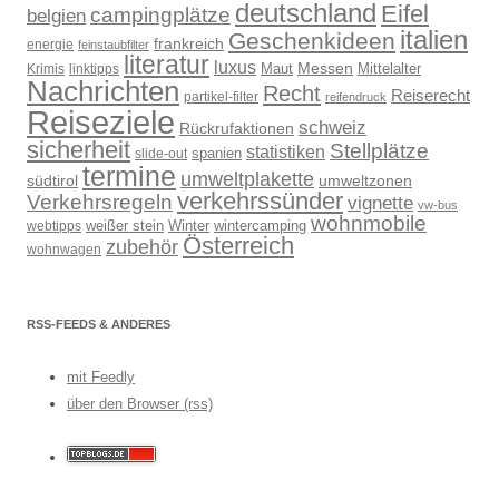
deutschland
Eifel
campingplätze
belgien
italien
Geschenkideen
frankreich
energie
feinstaubfilter
literatur
luxus
Messen
Mittelalter
linktipps
Maut
Krimis
Nachrichten
Recht
Reiserecht
partikel-filter
reifendruck
Reiseziele
schweiz
Rückrufaktionen
sicherheit
Stellplätze
statistiken
spanien
slide-out
termine
umweltplakette
südtirol
umweltzonen
verkehrssünder
Verkehrsregeln
vignette
vw-bus
wohnmobile
weißer stein
Winter
wintercamping
webtipps
Österreich
zubehör
wohnwagen
RSS-FEEDS & ANDERES
mit Feedly
über den Browser (rss)