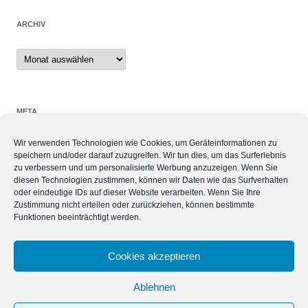
ARCHIV
Archiv
META
Wir verwenden Technologien wie Cookies, um Geräteinformationen zu
Anmelden
speichern und/oder darauf zuzugreifen. Wir tun dies, um das Surferlebnis
Eintrags-Feed
zu verbessern und um personalisierte Werbung anzuzeigen. Wenn Sie
Kommentar-Feed
diesen Technologien zustimmen, können wir Daten wie das Surfverhalten
oder eindeutige IDs auf dieser Website verarbeiten. Wenn Sie Ihre
WordPress.org
Zustimmung nicht erteilen oder zurückziehen, können bestimmte
Funktionen beeinträchtigt werden.
SIEBEN TAGE, SIEBEN THEMEN
Cookies akzeptieren
Ablehnen