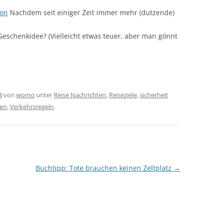
ion
Nachdem seit einiger Zeit immer mehr (dutzende)
eschenkidee? (Vielleicht etwas teuer, aber man gönnt
4
von
womo
unter
Reise Nachrichten
,
Reiseziele
,
sicherheit
ien
,
Verkehrsregeln
.
Buchtipp: Tote brauchen keinen Zeltplatz
→