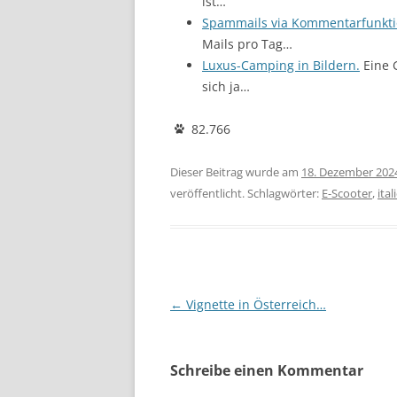
ist…
Spammails via Kommentarfunkt
Mails pro Tag…
Luxus-Camping in Bildern.
Eine G
sich ja…
82.766
Dieser Beitrag wurde am
18. Dezember 202
veröffentlicht. Schlagwörter:
E-Scooter
,
ital
Beitragsnavigation
←
Vignette in Österreich…
Schreibe einen Kommentar