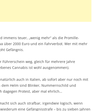
rd immens teuer, „wenig mehr“ als die Promille-
etwa über 2000 Euro und ein Fahrverbot. Wer mit mehr
roht Gefängnis.
 der Führerschein weg, gleich für mehrere Jahre
iebenes Cannabis ist wohl ausgenommen).
 natürlich auch in Italien, ab sofort aber nur noch mit
n dem Helm sind Blinker, Nummernschild und
ich dagegen Protest, aber mal ehrlich…
 macht sich auch strafbar, irgendwie logisch, wenn
es wiederum eine Gefängnisstrafe – bis zu sieben Jahren