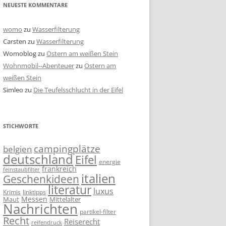
NEUESTE KOMMENTARE
womo
zu
Wasserfilterung
Carsten
zu
Wasserfilterung
Womoblog
zu
Ostern am weißen Stein
Wohnmobil--Abenteuer
zu
Ostern am
weißen Stein
Simleo
zu
Die Teufelsschlucht in der Eifel
STICHWORTE
campingplätze
belgien
deutschland
Eifel
energie
frankreich
feinstaubfilter
italien
Geschenkideen
literatur
luxus
linktipps
Krimis
Messen
Mittelalter
Maut
Nachrichten
partikel-filter
Recht
Reiserecht
reifendruck