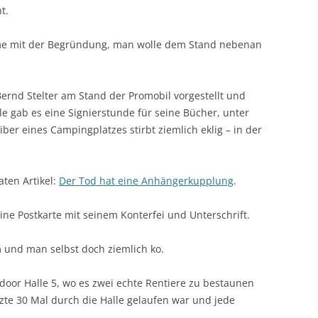
t.
me mit der Begründung, man wolle dem Stand nebenan
rnd Stelter am Stand der Promobil vorgestellt und
lle gab es eine Signierstunde für seine Bücher, unter
er eines Campingplatzes stirbt ziemlich eklig – in der
ten Artikel:
Der Tod hat eine Anhängerkupplung
.
ne Postkarte mit seinem Konterfei und Unterschrift.
 und man selbst doch ziemlich ko.
oor Halle 5, wo es zwei echte Rentiere zu bestaunen
te 30 Mal durch die Halle gelaufen war und jede