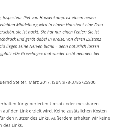
n, Inspecteur Piet van Houvenkamp, ist einem neuen
geliebten Middelburg wird in einem Hausboot eine Frau
rschön, sie ist nackt. Sie hat nur einen Fehler: Sie ist
ochdruck und gerät dabei in Kreise, von deren Existenz
ald liegen seine Nerven blank – denn natürlich lassen
gplatz »De Grevelinge« mal wieder nicht nehmen, bei
 Bernd Stelter, März 2017, ISBN:978-3785725900,
r erhalten für generierten Umsatz oder messbaren
en auf den Link erzielt wird. Keine zusätzlichen Kosten
 für den Nutzer des Links. Außerdem erhalten wir keine
n des Links.