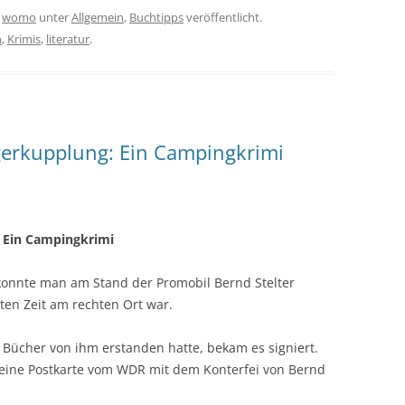
n
womo
unter
Allgemein
,
Buchtipps
veröffentlicht.
n
,
Krimis
,
literatur
.
gerkupplung: Ein Campingkrimi
 Ein Campingkrimi
konnte man am Stand der Promobil Bernd Stelter
en Zeit am rechten Ort war.
 Bücher von ihm erstanden hatte, bekam es signiert.
eine Postkarte vom WDR mit dem Konterfei von Bernd