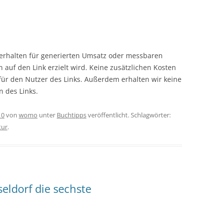
r erhalten für generierten Umsatz oder messbaren
en auf den Link erzielt wird. Keine zusätzlichen Kosten
 für den Nutzer des Links. Außerdem erhalten wir keine
n des Links.
10
von
womo
unter
Buchtipps
veröffentlicht. Schlagwörter:
tur
.
eldorf die sechste