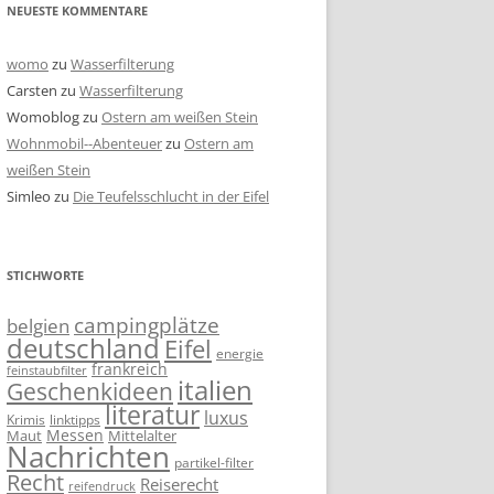
NEUESTE KOMMENTARE
womo
zu
Wasserfilterung
Carsten
zu
Wasserfilterung
Womoblog
zu
Ostern am weißen Stein
Wohnmobil--Abenteuer
zu
Ostern am
weißen Stein
Simleo
zu
Die Teufelsschlucht in der Eifel
STICHWORTE
campingplätze
belgien
deutschland
Eifel
energie
frankreich
feinstaubfilter
italien
Geschenkideen
literatur
luxus
linktipps
Krimis
Messen
Mittelalter
Maut
Nachrichten
partikel-filter
Recht
Reiserecht
reifendruck