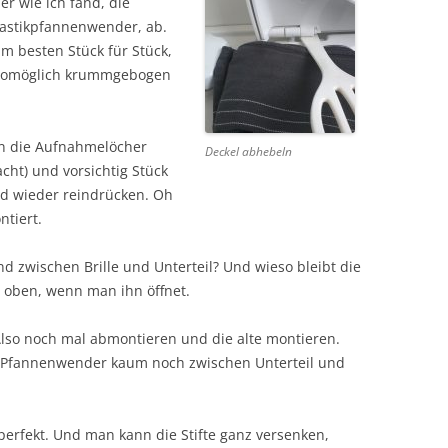
er wie ich fand, die
lastikpfannenwender, ab.
am besten Stück für Stück,
 womöglich krummgebogen
in die Aufnahmelöcher
Deckel abhebeln
cht) und vorsichtig Stück
nd wieder reindrücken. Oh
ntiert.
 zwischen Brille und Unterteil? Und wieso bleibt die
ht oben, wenn man ihn öffnet.
 Also noch mal abmontieren und die alte montieren.
em Pfannenwender kaum noch zwischen Unterteil und
 perfekt. Und man kann die Stifte ganz versenken,