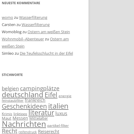
NEUESTE KOMMENTARE
womo
zu
Wasserfilterung
Carsten
zu
Wasserfilterung
Womoblog
zu
Ostern am weißen Stein
Wohnmobil--Abenteuer
zu
Ostern am
weißen Stein
Simleo
zu
Die Teufelsschlucht in der Eifel
STICHWORTE
campingplätze
belgien
deutschland
Eifel
energie
frankreich
feinstaubfilter
italien
Geschenkideen
literatur
luxus
linktipps
Krimis
Messen
Mittelalter
Maut
Nachrichten
partikel-filter
Recht
Reiserecht
reifendruck