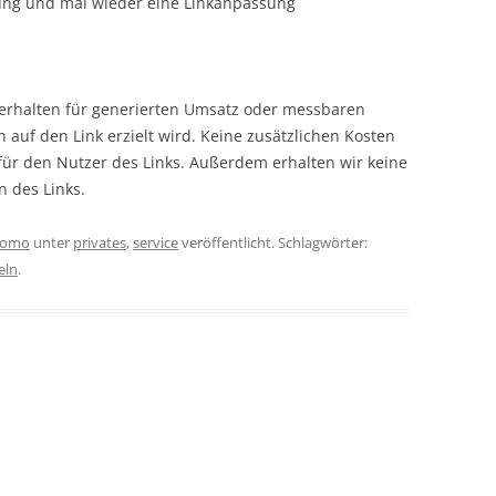
rung und mal wieder eine Linkanpassung
r erhalten für generierten Umsatz oder messbaren
en auf den Link erzielt wird. Keine zusätzlichen Kosten
 für den Nutzer des Links. Außerdem erhalten wir keine
n des Links.
omo
unter
privates
,
service
veröffentlicht. Schlagwörter:
eln
.