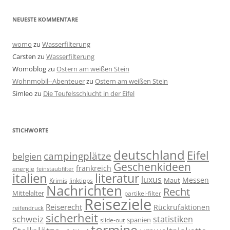
NEUESTE KOMMENTARE
womo
zu
Wasserfilterung
Carsten
zu
Wasserfilterung
Womoblog
zu
Ostern am weißen Stein
Wohnmobil--Abenteuer
zu
Ostern am weißen Stein
Simleo
zu
Die Teufelsschlucht in der Eifel
STICHWORTE
deutschland
Eifel
campingplätze
belgien
Geschenkideen
frankreich
energie
feinstaubfilter
italien
literatur
luxus
Messen
linktipps
Maut
Krimis
Nachrichten
Recht
Mittelalter
partikel-filter
Reiseziele
Reiserecht
Rückrufaktionen
reifendruck
sicherheit
schweiz
statistiken
spanien
slide-out
termine