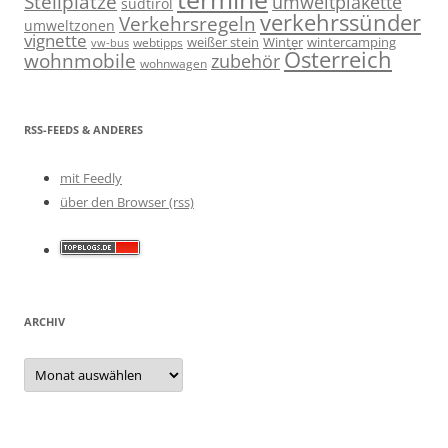
Stellplätze
umweltplakette
südtirol
verkehrssünder
Verkehrsregeln
umweltzonen
vignette
weißer stein
Winter
wintercamping
webtipps
vw-bus
Österreich
wohnmobile
zubehör
wohnwagen
RSS-FEEDS & ANDERES
mit Feedly
über den Browser (rss)
ARCHIV
Archiv