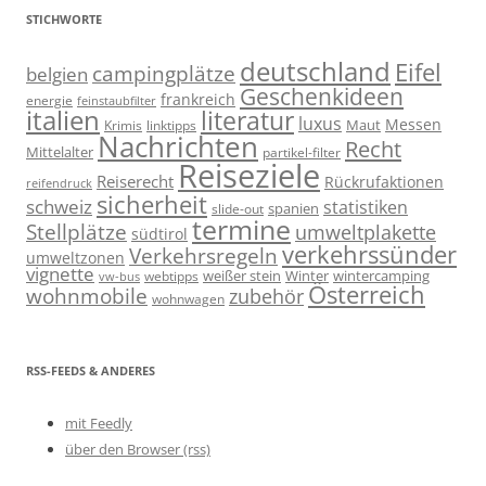
STICHWORTE
deutschland
Eifel
campingplätze
belgien
Geschenkideen
frankreich
energie
feinstaubfilter
italien
literatur
luxus
Messen
linktipps
Maut
Krimis
Nachrichten
Recht
Mittelalter
partikel-filter
Reiseziele
Reiserecht
Rückrufaktionen
reifendruck
sicherheit
schweiz
statistiken
spanien
slide-out
termine
Stellplätze
umweltplakette
südtirol
verkehrssünder
Verkehrsregeln
umweltzonen
vignette
weißer stein
Winter
wintercamping
webtipps
vw-bus
Österreich
wohnmobile
zubehör
wohnwagen
RSS-FEEDS & ANDERES
mit Feedly
über den Browser (rss)