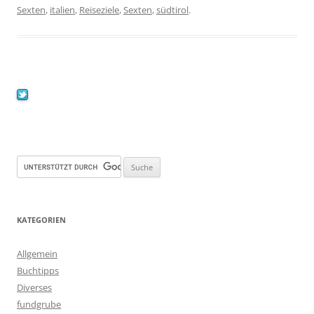
Sexten
,
italien
,
Reiseziele
,
Sexten
,
südtirol
.
KATEGORIEN
Allgemein
Buchtipps
Diverses
fundgrube