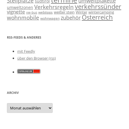
Stellplätze
umweltplakette
südtirol
verkehrssünder
Verkehrsregeln
umweltzonen
vignette
weißer stein
Winter
wintercamping
webtipps
vw-bus
Österreich
wohnmobile
zubehör
wohnwagen
RSS-FEEDS & ANDERES
mit Feedly
über den Browser (rss)
ARCHIV
Archiv