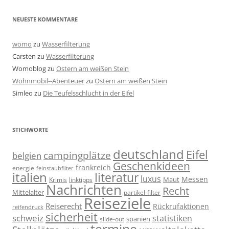
NEUESTE KOMMENTARE
womo
zu
Wasserfilterung
Carsten
zu
Wasserfilterung
Womoblog
zu
Ostern am weißen Stein
Wohnmobil--Abenteuer
zu
Ostern am weißen Stein
Simleo
zu
Die Teufelsschlucht in der Eifel
STICHWORTE
deutschland
Eifel
campingplätze
belgien
Geschenkideen
frankreich
energie
feinstaubfilter
italien
literatur
luxus
Messen
linktipps
Maut
Krimis
Nachrichten
Recht
Mittelalter
partikel-filter
Reiseziele
Reiserecht
Rückrufaktionen
reifendruck
sicherheit
schweiz
statistiken
spanien
slide-out
termine