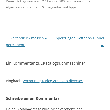
Dieser Beitrag wurde am
27. Februar 2008
von
womo
unter
Allgemein
veröffentlicht. Schlagwörter:
webtipps
.
Beitragsnavigation
←
Reifendruck messen –
Sperrungen Gotthard-Tunnel
permanent!
→
Ein Kommentar zu „
Katalogsuchmaschine
“
Pingback:
Womo-Blog » Blog Archive » diverses
Schreibe einen Kommentar
Deine E-Mail-Adresse wird nicht veröffentlicht.