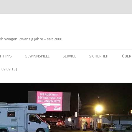
nwagen. Zwanzig Jahre – seit 2006.
HTIPPS
GEWINNSPIELE
SERVICE
SICHERHEIT
ÜBER
BIL
 09:09:13]