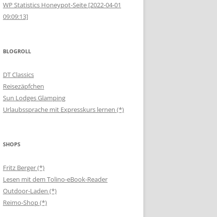
WP Statistics Honeypot-Seite [2022-04-01
09:09:13]
BLOGROLL
DT Classics
Reisezäpfchen
Sun Lodges Glamping
Urlaubssprache mit Expresskurs lernen (*)
SHOPS
Fritz Berger (*)
Lesen mit dem Tolino-eBook-Reader
Outdoor-Laden (*)
Reimo-Shop (*)