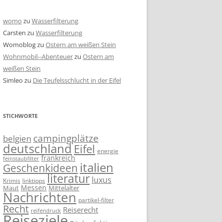
womo
zu
Wasserfilterung
Carsten
zu
Wasserfilterung
Womoblog
zu
Ostern am weißen Stein
Wohnmobil--Abenteuer
zu
Ostern am
weißen Stein
Simleo
zu
Die Teufelsschlucht in der Eifel
STICHWORTE
campingplätze
belgien
deutschland
Eifel
energie
frankreich
feinstaubfilter
italien
Geschenkideen
literatur
luxus
linktipps
Krimis
Messen
Mittelalter
Maut
Nachrichten
partikel-filter
Recht
Reiserecht
reifendruck
Reiseziele