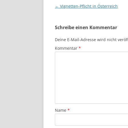
Beitragsnavigation
←
Vignetten-Pflicht in Österreich
Schreibe einen Kommentar
Deine E-Mail-Adresse wird nicht veröff
Kommentar
*
Name
*