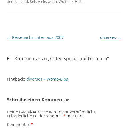
deutschland
,
Reiseziele
,
w-lan
,
Wulfener Hals
.
Beitragsnavigation
←
Reisenachrichten aus 2007
diverses
→
Ein Kommentar zu „
Oster-Special auf Fehmarn
“
Pingback:
diverses « Womo-Blog
Schreibe einen Kommentar
Deine E-Mail-Adresse wird nicht veröffentlicht.
Erforderliche Felder sind mit
*
markiert
Kommentar
*