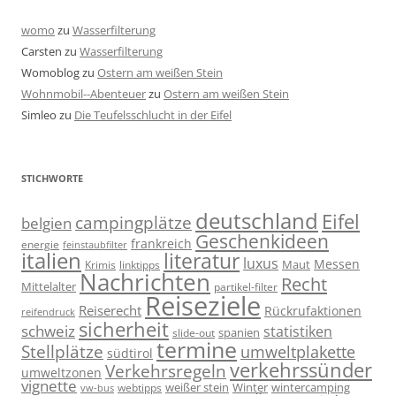
womo
zu
Wasserfilterung
Carsten
zu
Wasserfilterung
Womoblog
zu
Ostern am weißen Stein
Wohnmobil--Abenteuer
zu
Ostern am weißen Stein
Simleo
zu
Die Teufelsschlucht in der Eifel
STICHWORTE
deutschland
Eifel
campingplätze
belgien
Geschenkideen
frankreich
energie
feinstaubfilter
italien
literatur
luxus
Messen
linktipps
Maut
Krimis
Nachrichten
Recht
Mittelalter
partikel-filter
Reiseziele
Reiserecht
Rückrufaktionen
reifendruck
sicherheit
schweiz
statistiken
spanien
slide-out
termine
Stellplätze
umweltplakette
südtirol
verkehrssünder
Verkehrsregeln
umweltzonen
vignette
weißer stein
Winter
wintercamping
webtipps
vw-bus