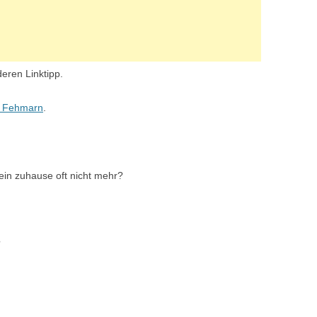
eren Linktipp.
f Fehmarn
.
in zuhause oft nicht mehr?
?