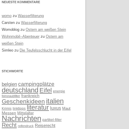
NEUESTE KOMMENTARE
womo
zu
Wasserfilterung
Carsten
zu
Wasserfilterung
Womoblog
zu
Ostern am weißen Stein
Wohnmobil--Abenteuer
zu
Ostern am
weißen Stein
Simleo
zu
Die Teufelsschlucht in der Eifel
STICHWORTE
campingplätze
belgien
deutschland
Eifel
energie
frankreich
feinstaubfilter
italien
Geschenkideen
literatur
luxus
linktipps
Maut
Krimis
Messen
Mittelalter
Nachrichten
partikel-filter
Recht
Reiserecht
reifendruck