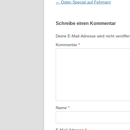
Beitragsnavigation
←
Oster-Special auf Fehmarn
Schreibe einen Kommentar
Deine E-Mail-Adresse wird nicht veröffent
Kommentar
*
Name
*