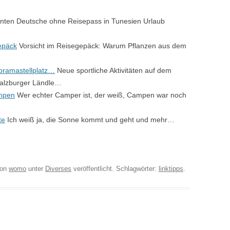
nten Deutsche ohne Reisepass in Tunesien Urlaub
epäck
Vorsicht im Reisegepäck: Warum Pflanzen aus dem
oramastellplatz…
Neue sportliche Aktivitäten auf dem
Salzburger Ländle…
ampen
Wer echter Camper ist, der weiß, Campen war noch
te
Ich weiß ja, die Sonne kommt und geht und mehr…
on
womo
unter
Diverses
veröffentlicht. Schlagwörter:
linktipps
.