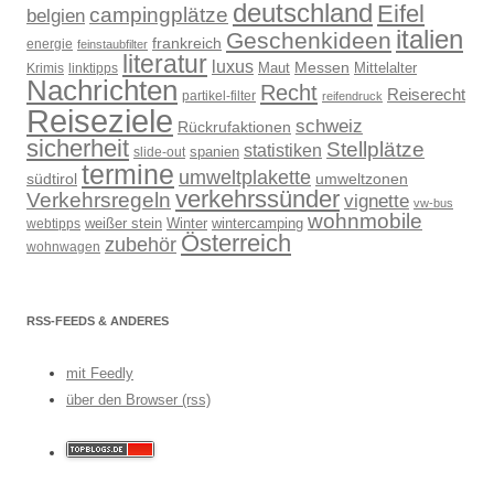
deutschland
Eifel
campingplätze
belgien
italien
Geschenkideen
frankreich
energie
feinstaubfilter
literatur
luxus
Messen
Mittelalter
linktipps
Maut
Krimis
Nachrichten
Recht
Reiserecht
partikel-filter
reifendruck
Reiseziele
schweiz
Rückrufaktionen
sicherheit
Stellplätze
statistiken
spanien
slide-out
termine
umweltplakette
südtirol
umweltzonen
verkehrssünder
Verkehrsregeln
vignette
vw-bus
wohnmobile
weißer stein
Winter
wintercamping
webtipps
Österreich
zubehör
wohnwagen
RSS-FEEDS & ANDERES
mit Feedly
über den Browser (rss)