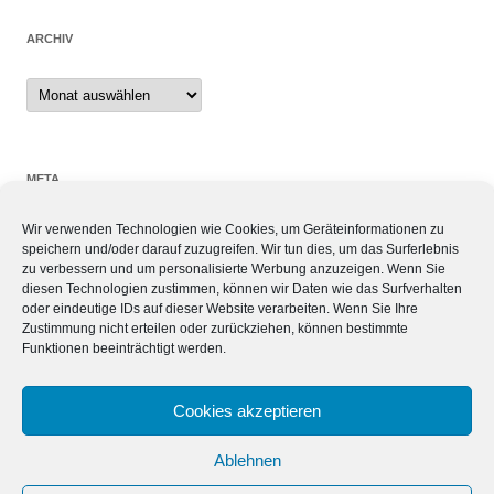
ARCHIV
Archiv
META
Wir verwenden Technologien wie Cookies, um Geräteinformationen zu
Anmelden
speichern und/oder darauf zuzugreifen. Wir tun dies, um das Surferlebnis
Eintrags-Feed
zu verbessern und um personalisierte Werbung anzuzeigen. Wenn Sie
Kommentar-Feed
diesen Technologien zustimmen, können wir Daten wie das Surfverhalten
oder eindeutige IDs auf dieser Website verarbeiten. Wenn Sie Ihre
WordPress.org
Zustimmung nicht erteilen oder zurückziehen, können bestimmte
Funktionen beeinträchtigt werden.
SIEBEN TAGE, SIEBEN THEMEN
Cookies akzeptieren
Ablehnen