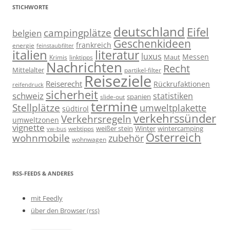
STICHWORTE
deutschland
Eifel
campingplätze
belgien
Geschenkideen
frankreich
energie
feinstaubfilter
italien
literatur
luxus
Messen
linktipps
Maut
Krimis
Nachrichten
Recht
Mittelalter
partikel-filter
Reiseziele
Reiserecht
Rückrufaktionen
reifendruck
sicherheit
schweiz
statistiken
spanien
slide-out
termine
Stellplätze
umweltplakette
südtirol
verkehrssünder
Verkehrsregeln
umweltzonen
vignette
weißer stein
Winter
wintercamping
webtipps
vw-bus
Österreich
wohnmobile
zubehör
wohnwagen
RSS-FEEDS & ANDERES
mit Feedly
über den Browser (rss)