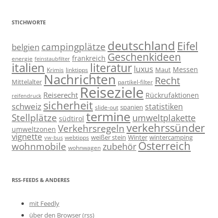
STICHWORTE
deutschland
Eifel
campingplätze
belgien
Geschenkideen
frankreich
energie
feinstaubfilter
italien
literatur
luxus
Messen
linktipps
Maut
Krimis
Nachrichten
Recht
Mittelalter
partikel-filter
Reiseziele
Reiserecht
Rückrufaktionen
reifendruck
sicherheit
schweiz
statistiken
spanien
slide-out
termine
Stellplätze
umweltplakette
südtirol
verkehrssünder
Verkehrsregeln
umweltzonen
vignette
weißer stein
Winter
wintercamping
webtipps
vw-bus
Österreich
wohnmobile
zubehör
wohnwagen
RSS-FEEDS & ANDERES
mit Feedly
über den Browser (rss)