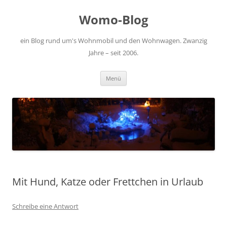
Zum
Inhalt
Womo-Blog
springen
ein Blog rund um's Wohnmobil und den Wohnwagen. Zwanzig
Jahre – seit 2006.
Menü
Mit Hund, Katze oder Frettchen in Urlaub
Schreibe eine Antwort