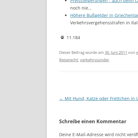
Preissteigerungen - auch beim 
noch nie…
Höhere Bußgelder in Griechenl
Verkehrsvergehensstrafen in Ital
11.184
Dieser Beitrag wurde am
30. Juni 2011
von
Reiserecht
,
verkehrssünder
.
Beitragsnavigation
←
Mit Hund, Katze oder Frettchen in 
Schreibe einen Kommentar
Deine E-Mail-Adresse wird nicht veröff