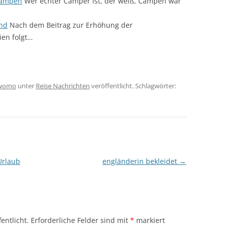
campen
Wer echter Camper ist, der weiß, Campen war
and
Nach dem Beitrag zur Erhöhung der
ien folgt…
womo
unter
Reise Nachrichten
veröffentlicht. Schlagwörter:
Urlaub
engländerin bekleidet
→
entlicht.
Erforderliche Felder sind mit
*
markiert