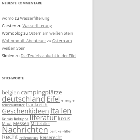
NEUESTE KOMMENTARE
womo
zu
Wasserfilterung
Carsten
zu
Wasserfilterung
Womoblog
zu
Ostern am weißen Stein
Wohnmobil--Abenteuer
zu
Ostern am
weißen Stein
Simleo
zu
Die Teufelsschlucht in der Eifel
STICHWORTE
campingplätze
belgien
deutschland
Eifel
energie
frankreich
feinstaubfilter
italien
Geschenkideen
literatur
luxus
linktipps
Krimis
Messen
Mittelalter
Maut
Nachrichten
partikel-filter
Recht
Reiserecht
reifendruck