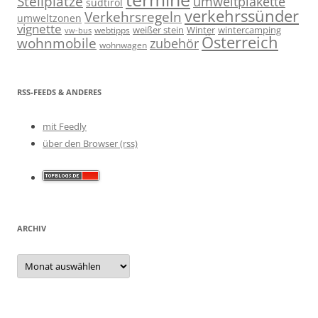
Stellplätze
umweltplakette
südtirol
verkehrssünder
Verkehrsregeln
umweltzonen
vignette
weißer stein
Winter
wintercamping
webtipps
vw-bus
Österreich
wohnmobile
zubehör
wohnwagen
RSS-FEEDS & ANDERES
mit Feedly
über den Browser (rss)
ARCHIV
Archiv