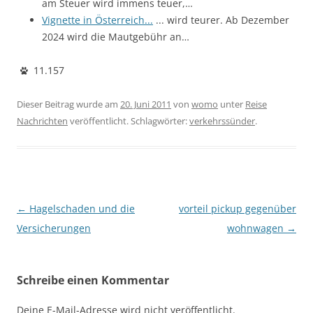
am Steuer wird immens teuer,…
Vignette in Österreich...
... wird teurer. Ab Dezember
2024 wird die Mautgebühr an…
11.157
Dieser Beitrag wurde am
20. Juni 2011
von
womo
unter
Reise
Nachrichten
veröffentlicht. Schlagwörter:
verkehrssünder
.
Beitragsnavigation
←
Hagelschaden und die
vorteil pickup gegenüber
Versicherungen
wohnwagen
→
Schreibe einen Kommentar
Deine E-Mail-Adresse wird nicht veröffentlicht.