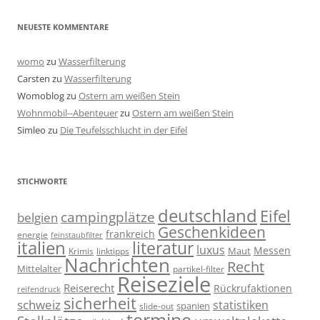
NEUESTE KOMMENTARE
womo
zu
Wasserfilterung
Carsten
zu
Wasserfilterung
Womoblog
zu
Ostern am weißen Stein
Wohnmobil--Abenteuer
zu
Ostern am weißen Stein
Simleo
zu
Die Teufelsschlucht in der Eifel
STICHWORTE
deutschland
Eifel
campingplätze
belgien
Geschenkideen
frankreich
energie
feinstaubfilter
italien
literatur
luxus
Messen
linktipps
Maut
Krimis
Nachrichten
Recht
Mittelalter
partikel-filter
Reiseziele
Reiserecht
Rückrufaktionen
reifendruck
sicherheit
schweiz
statistiken
spanien
slide-out
termine