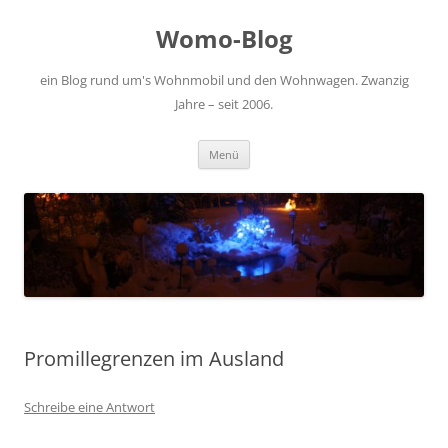
Zum
Inhalt
Womo-Blog
springen
ein Blog rund um's Wohnmobil und den Wohnwagen. Zwanzig
Jahre – seit 2006.
Menü
Promillegrenzen im Ausland
Schreibe eine Antwort