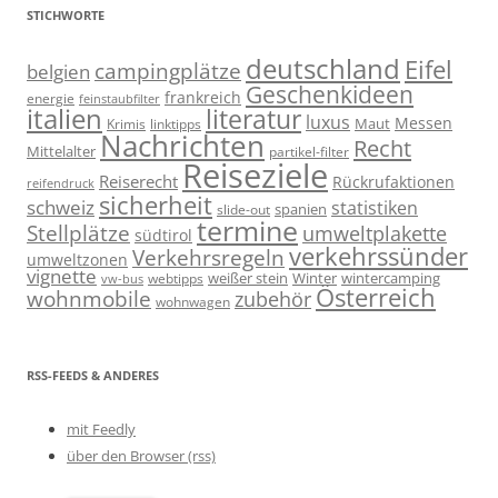
STICHWORTE
deutschland
Eifel
campingplätze
belgien
Geschenkideen
frankreich
energie
feinstaubfilter
italien
literatur
luxus
Messen
linktipps
Maut
Krimis
Nachrichten
Recht
Mittelalter
partikel-filter
Reiseziele
Reiserecht
Rückrufaktionen
reifendruck
sicherheit
schweiz
statistiken
spanien
slide-out
termine
Stellplätze
umweltplakette
südtirol
verkehrssünder
Verkehrsregeln
umweltzonen
vignette
weißer stein
Winter
wintercamping
webtipps
vw-bus
Österreich
wohnmobile
zubehör
wohnwagen
RSS-FEEDS & ANDERES
mit Feedly
über den Browser (rss)