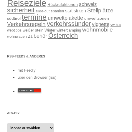
Reiseziele
schweiz
Rückrufaktionen
sicherheit
Stellplätze
statistiken
spanien
slide-out
termine
umweltplakette
südtirol
umweltzonen
verkehrssünder
Verkehrsregeln
vignette
vw-bus
wohnmobile
weißer stein
Winter
wintercamping
webtipps
Österreich
zubehör
wohnwagen
RSS-FEEDS & ANDERES
mit Feedly
über den Browser (rss)
ARCHIV
Archiv