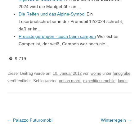
2024 wird die Mautgebühr an…
Die Reifen und das Alpine-Symbol
Ein
Leserbriefschreiber in der Promobil 12/2024 schreibt,
daß er im…
Preissteigerungen - auch beim campen
Wer echter
Camper ist, der weiß, Campen war noch nie…
9.719
Dieser Beitrag wurde am
10. Januar 2012
von
womo
unter
fundgrube
veröffentlicht. Schlagwörter:
action mobil
,
expeditionsmobile
,
luxus
.
Beitragsnavigation
←
Palazzo Futuromobil
Winterregeln
→