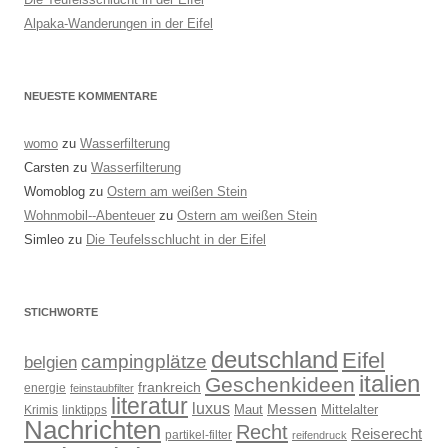
Alpaka-Wanderungen in der Eifel
NEUESTE KOMMENTARE
womo
zu
Wasserfilterung
Carsten
zu
Wasserfilterung
Womoblog
zu
Ostern am weißen Stein
Wohnmobil--Abenteuer
zu
Ostern am weißen Stein
Simleo
zu
Die Teufelsschlucht in der Eifel
STICHWORTE
deutschland
Eifel
campingplätze
belgien
italien
Geschenkideen
frankreich
energie
feinstaubfilter
literatur
luxus
Messen
Mittelalter
linktipps
Maut
Krimis
Nachrichten
Recht
Reiserecht
partikel-filter
reifendruck