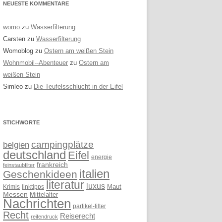
NEUESTE KOMMENTARE
womo
zu
Wasserfilterung
Carsten
zu
Wasserfilterung
Womoblog
zu
Ostern am weißen Stein
Wohnmobil--Abenteuer
zu
Ostern am
weißen Stein
Simleo
zu
Die Teufelsschlucht in der Eifel
STICHWORTE
campingplätze
belgien
deutschland
Eifel
energie
frankreich
feinstaubfilter
italien
Geschenkideen
literatur
luxus
linktipps
Maut
Krimis
Messen
Mittelalter
Nachrichten
partikel-filter
Recht
Reiserecht
reifendruck