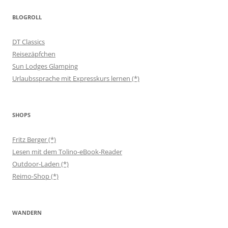
BLOGROLL
DT Classics
Reisezäpfchen
Sun Lodges Glamping
Urlaubssprache mit Expresskurs lernen (*)
SHOPS
Fritz Berger (*)
Lesen mit dem Tolino-eBook-Reader
Outdoor-Laden (*)
Reimo-Shop (*)
WANDERN