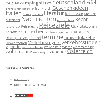
deutschland
Eifel
campingplätze
belgien
Geschenkideen
frankreich
energie
feinstaubfilter
italien
literatur
luxus
Messen
linktipps
Maut
Krimis
Nachrichten
Recht
Mittelalter
partikel-filter
Reiseziele
Reiserecht
Rückrufaktionen
reifendruck
sicherheit
schweiz
statistiken
spanien
slide-out
termine
Stellplätze
umweltplakette
südtirol
verkehrssünder
Verkehrsregeln
umweltzonen
vignette
weißer stein
Winter
wintercamping
webtipps
vw-bus
Österreich
wohnmobile
zubehör
wohnwagen
RSS-FEEDS & ANDERES
mit Feedly
über den Browser (rss)