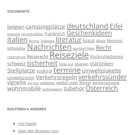
STICHWORTE
deutschland
Eifel
campingplätze
belgien
Geschenkideen
frankreich
energie
feinstaubfilter
italien
literatur
luxus
Messen
linktipps
Maut
Krimis
Nachrichten
Recht
Mittelalter
partikel-filter
Reiseziele
Reiserecht
Rückrufaktionen
reifendruck
sicherheit
schweiz
statistiken
spanien
slide-out
termine
Stellplätze
umweltplakette
südtirol
verkehrssünder
Verkehrsregeln
umweltzonen
vignette
weißer stein
Winter
wintercamping
webtipps
vw-bus
Österreich
wohnmobile
zubehör
wohnwagen
RSS-FEEDS & ANDERES
mit Feedly
über den Browser (rss)