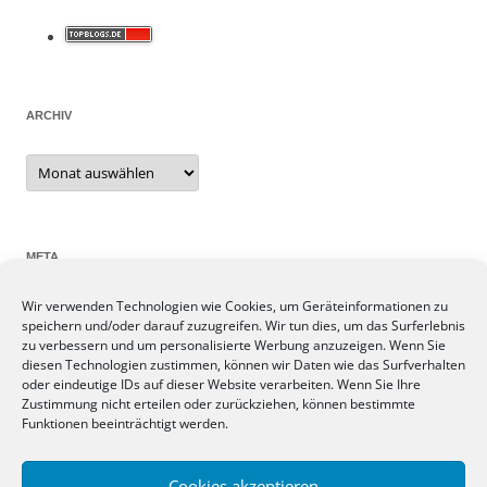
ARCHIV
Archiv
META
Wir verwenden Technologien wie Cookies, um Geräteinformationen zu
Anmelden
speichern und/oder darauf zuzugreifen. Wir tun dies, um das Surferlebnis
Eintrags-Feed
zu verbessern und um personalisierte Werbung anzuzeigen. Wenn Sie
Kommentar-Feed
diesen Technologien zustimmen, können wir Daten wie das Surfverhalten
oder eindeutige IDs auf dieser Website verarbeiten. Wenn Sie Ihre
WordPress.org
Zustimmung nicht erteilen oder zurückziehen, können bestimmte
Funktionen beeinträchtigt werden.
SIEBEN TAGE, SIEBEN THEMEN
Cookies akzeptieren