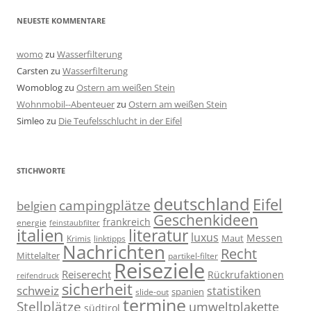
NEUESTE KOMMENTARE
womo
zu
Wasserfilterung
Carsten
zu
Wasserfilterung
Womoblog
zu
Ostern am weißen Stein
Wohnmobil--Abenteuer
zu
Ostern am weißen Stein
Simleo
zu
Die Teufelsschlucht in der Eifel
STICHWORTE
deutschland
Eifel
campingplätze
belgien
Geschenkideen
frankreich
energie
feinstaubfilter
italien
literatur
luxus
Messen
linktipps
Maut
Krimis
Nachrichten
Recht
Mittelalter
partikel-filter
Reiseziele
Reiserecht
Rückrufaktionen
reifendruck
sicherheit
schweiz
statistiken
spanien
slide-out
termine
Stellplätze
umweltplakette
südtirol