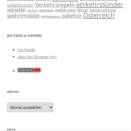
verkehrssünder
Verkehrsregeln
umweltzonen
vignette
weißer stein
Winter
wintercamping
webtipps
vw-bus
Österreich
wohnmobile
zubehör
wohnwagen
RSS-FEEDS & ANDERES
mit Feedly
über den Browser (rss)
ARCHIV
Archiv
META