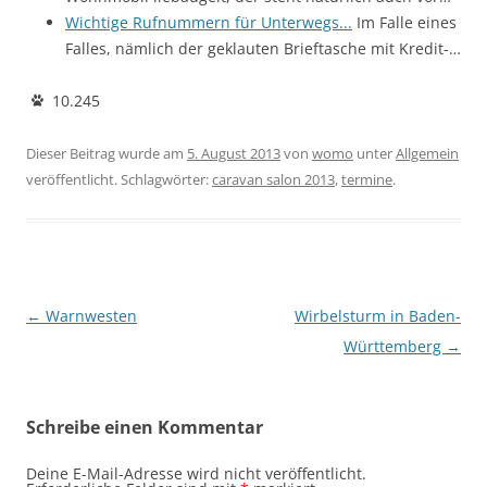
Wichtige Rufnummern für Unterwegs...
Im Falle eines
Falles, nämlich der geklauten Brieftasche mit Kredit-…
10.245
Dieser Beitrag wurde am
5. August 2013
von
womo
unter
Allgemein
veröffentlicht. Schlagwörter:
caravan salon 2013
,
termine
.
Beitragsnavigation
←
Warnwesten
Wirbelsturm in Baden-
Württemberg
→
Schreibe einen Kommentar
Deine E-Mail-Adresse wird nicht veröffentlicht.