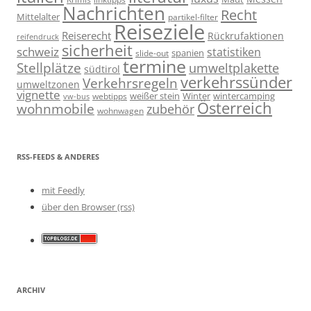
Nachrichten
Recht
Mittelalter
partikel-filter
Reiseziele
Reiserecht
Rückrufaktionen
reifendruck
sicherheit
schweiz
statistiken
spanien
slide-out
termine
Stellplätze
umweltplakette
südtirol
verkehrssünder
Verkehrsregeln
umweltzonen
vignette
weißer stein
Winter
wintercamping
webtipps
vw-bus
Österreich
wohnmobile
zubehör
wohnwagen
RSS-FEEDS & ANDERES
mit Feedly
über den Browser (rss)
ARCHIV