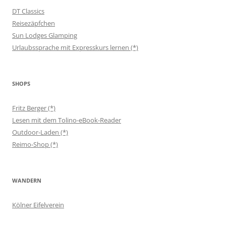
DT Classics
Reisezäpfchen
Sun Lodges Glamping
Urlaubssprache mit Expresskurs lernen (*)
SHOPS
Fritz Berger (*)
Lesen mit dem Tolino-eBook-Reader
Outdoor-Laden (*)
Reimo-Shop (*)
WANDERN
Kölner Eifelverein