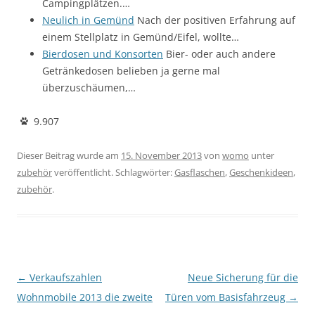
Campingplätzen.…
Neulich in Gemünd
Nach der positiven Erfahrung auf
einem Stellplatz in Gemünd/Eifel, wollte…
Bierdosen und Konsorten
Bier- oder auch andere
Getränkedosen belieben ja gerne mal
überzuschäumen,…
9.907
Dieser Beitrag wurde am
15. November 2013
von
womo
unter
zubehör
veröffentlicht. Schlagwörter:
Gasflaschen
,
Geschenkideen
,
zubehör
.
Beitragsnavigation
←
Verkaufszahlen
Neue Sicherung für die
Wohnmobile 2013 die zweite
Türen vom Basisfahrzeug
→