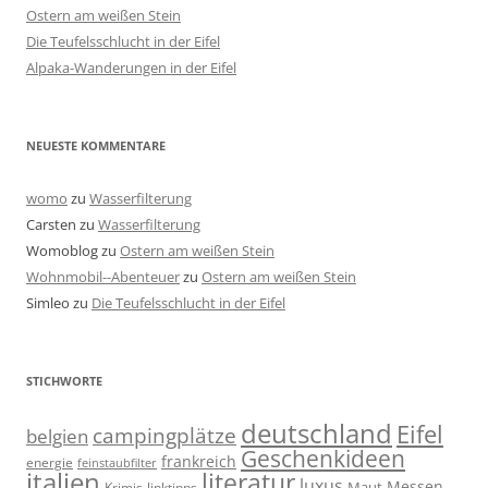
Ostern am weißen Stein
Die Teufelsschlucht in der Eifel
Alpaka-Wanderungen in der Eifel
NEUESTE KOMMENTARE
womo
zu
Wasserfilterung
Carsten
zu
Wasserfilterung
Womoblog
zu
Ostern am weißen Stein
Wohnmobil--Abenteuer
zu
Ostern am weißen Stein
Simleo
zu
Die Teufelsschlucht in der Eifel
STICHWORTE
deutschland
Eifel
campingplätze
belgien
Geschenkideen
frankreich
energie
feinstaubfilter
italien
literatur
luxus
Messen
linktipps
Maut
Krimis