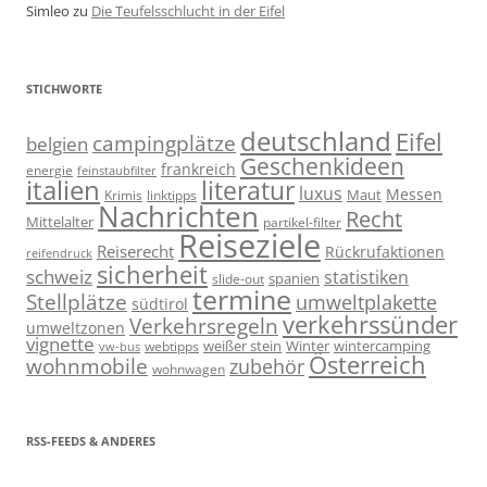
Simleo
zu
Die Teufelsschlucht in der Eifel
STICHWORTE
deutschland
Eifel
campingplätze
belgien
Geschenkideen
frankreich
energie
feinstaubfilter
italien
literatur
luxus
Messen
linktipps
Maut
Krimis
Nachrichten
Recht
Mittelalter
partikel-filter
Reiseziele
Reiserecht
Rückrufaktionen
reifendruck
sicherheit
schweiz
statistiken
spanien
slide-out
termine
Stellplätze
umweltplakette
südtirol
verkehrssünder
Verkehrsregeln
umweltzonen
vignette
weißer stein
Winter
wintercamping
webtipps
vw-bus
Österreich
wohnmobile
zubehör
wohnwagen
RSS-FEEDS & ANDERES