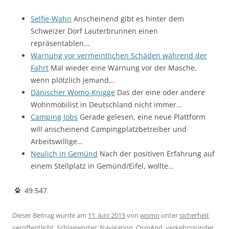
Selfie-Wahn
Anscheinend gibt es hinter dem
Schweizer Dorf Lauterbrunnen einen
repräsentablen…
Warnung vor vermeintlichen Schäden während der
Fahrt
Mal wieder eine Warnung vor der Masche,
wenn plötzlich jemand…
Dänischer Womo-Knigge
Das der eine oder andere
Wohnmobilist in Deutschland nicht immer…
Camping Jobs
Gerade gelesen, eine neue Plattform
will anscheinend Campingplatzbetreiber und
Arbeitswillige…
Neulich in Gemünd
Nach der positiven Erfahrung auf
einem Stellplatz in Gemünd/Eifel, wollte…
49.547
Dieser Beitrag wurde am
11. Juni 2015
von
womo
unter
sicherheit
veröffentlicht. Schlagwörter:
Navigation
,
OsmAnd
,
verkehrssünder
.