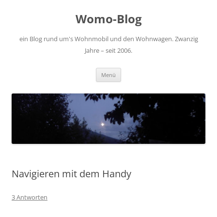
Zum
Inhalt
Womo-Blog
springen
ein Blog rund um's Wohnmobil und den Wohnwagen. Zwanzig
Jahre – seit 2006.
Menü
Navigieren mit dem Handy
3 Antworten