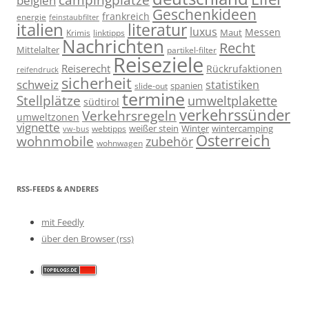
belgien
Geschenkideen
frankreich
energie
feinstaubfilter
italien
literatur
luxus
Messen
linktipps
Maut
Krimis
Nachrichten
Recht
Mittelalter
partikel-filter
Reiseziele
Reiserecht
Rückrufaktionen
reifendruck
sicherheit
schweiz
statistiken
spanien
slide-out
termine
Stellplätze
umweltplakette
südtirol
verkehrssünder
Verkehrsregeln
umweltzonen
vignette
weißer stein
Winter
wintercamping
webtipps
vw-bus
Österreich
wohnmobile
zubehör
wohnwagen
RSS-FEEDS & ANDERES
mit Feedly
über den Browser (rss)