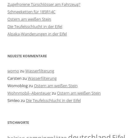
Zugefrorene Türschlösser am Fahrzeug?
Schneeketten für 185R14C
Ostern am weißen Stein
Die Teufelsschlucht in der Eifel
Alpaka-Wanderungen in der Eifel
NEUESTE KOMMENTARE
womo
zu
Wasserfilterung
Carsten
zu
Wasserfilterung
Womoblog
zu
Ostern am weißen Stein
Wohnmobil--Abenteuer
zu
Ostern am weißen Stein
Simleo
zu
Die Teufelsschlucht in der Eifel
STICHWORTE
deutschland
Eifel
campingplätze