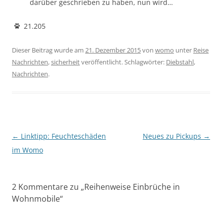
darüber geschrieben zu haben, nun wird…
21.205
Dieser Beitrag wurde am
21. Dezember 2015
von
womo
unter
Reise
Nachrichten
,
sicherheit
veröffentlicht. Schlagwörter:
Diebstahl
,
Nachrichten
.
Beitragsnavigation
←
Linktipp: Feuchteschäden
Neues zu Pickups
→
im Womo
2 Kommentare zu „
Reihenweise Einbrüche in
Wohnmobile
“