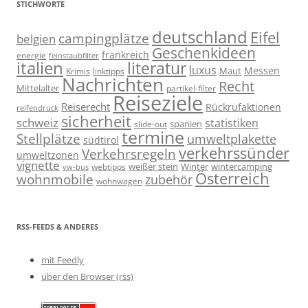
STICHWORTE
deutschland
Eifel
campingplätze
belgien
Geschenkideen
frankreich
energie
feinstaubfilter
italien
literatur
luxus
Messen
linktipps
Maut
Krimis
Nachrichten
Recht
Mittelalter
partikel-filter
Reiseziele
Reiserecht
Rückrufaktionen
reifendruck
sicherheit
schweiz
statistiken
spanien
slide-out
termine
Stellplätze
umweltplakette
südtirol
verkehrssünder
Verkehrsregeln
umweltzonen
vignette
weißer stein
Winter
wintercamping
webtipps
vw-bus
Österreich
wohnmobile
zubehör
wohnwagen
RSS-FEEDS & ANDERES
mit Feedly
über den Browser (rss)