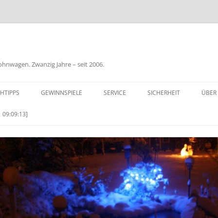
nwagen. Zwanzig Jahre – seit 2006.
HTIPPS
GEWINNSPIELE
SERVICE
SICHERHEIT
ÜBER
BIL
 09:09:13]