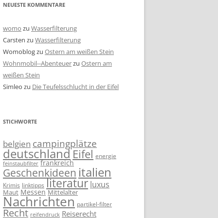
NEUESTE KOMMENTARE
womo
zu
Wasserfilterung
Carsten
zu
Wasserfilterung
Womoblog
zu
Ostern am weißen Stein
Wohnmobil--Abenteuer
zu
Ostern am
weißen Stein
Simleo
zu
Die Teufelsschlucht in der Eifel
STICHWORTE
campingplätze
belgien
deutschland
Eifel
energie
frankreich
feinstaubfilter
italien
Geschenkideen
literatur
luxus
linktipps
Krimis
Messen
Mittelalter
Maut
Nachrichten
partikel-filter
Recht
Reiserecht
reifendruck