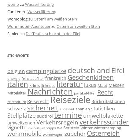
womo
zu
Wasserfilterung
Carsten
zu
Wasserfilterung
Womoblog
zu
Ostern am weißen Stein
Wohnmobil--Abenteuer
zu
Ostern am weißen Stein
Simleo
zu
Die Teufelsschlucht in der Eifel
STICHWORTE
deutschland
Eifel
campingplätze
belgien
Geschenkideen
frankreich
energie
feinstaubfilter
italien
literatur
luxus
Messen
linktipps
Maut
Krimis
Nachrichten
Recht
Mittelalter
partikel-filter
Reiseziele
Reiserecht
Rückrufaktionen
reifendruck
sicherheit
schweiz
statistiken
spanien
slide-out
termine
Stellplätze
umweltplakette
südtirol
verkehrssünder
Verkehrsregeln
umweltzonen
vignette
weißer stein
Winter
wintercamping
webtipps
vw-bus
Österreich
wohnmobile
zubehör
wohnwagen