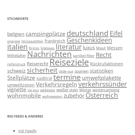
STICHWORTE
deutschland
Eifel
campingplätze
belgien
Geschenkideen
frankreich
energie
feinstaubfilter
italien
literatur
luxus
Messen
linktipps
Maut
Krimis
Nachrichten
Recht
Mittelalter
partikel-filter
Reiseziele
Reiserecht
Rückrufaktionen
reifendruck
sicherheit
schweiz
statistiken
spanien
slide-out
termine
Stellplätze
umweltplakette
südtirol
verkehrssünder
Verkehrsregeln
umweltzonen
vignette
weißer stein
Winter
wintercamping
webtipps
vw-bus
Österreich
wohnmobile
zubehör
wohnwagen
RSS-FEEDS & ANDERES
mit Feedly