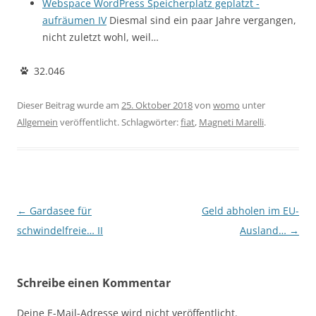
Webspace WordPress Speicherplatz geplatzt -
aufräumen IV
Diesmal sind ein paar Jahre vergangen,
nicht zuletzt wohl, weil…
32.046
Dieser Beitrag wurde am
25. Oktober 2018
von
womo
unter
Allgemein
veröffentlicht. Schlagwörter:
fiat
,
Magneti Marelli
.
Beitragsnavigation
←
Gardasee für
Geld abholen im EU-
schwindelfreie… II
Ausland…
→
Schreibe einen Kommentar
Deine E-Mail-Adresse wird nicht veröffentlicht.