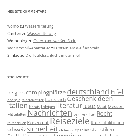
NEUESTE KOMMENTARE
womo
zu
Wasserfilterung
Carsten
zu
Wasserfilterung
Womoblog
zu
Ostern am weißen Stein
Wohnmobil--Abenteuer
zu
Ostern am weißen Stein
Simleo
zu
Die Teufelsschlucht in der Eifel
STICHWORTE
deutschland
Eifel
campingplätze
belgien
Geschenkideen
frankreich
energie
feinstaubfilter
italien
literatur
luxus
Messen
linktipps
Maut
Krimis
Nachrichten
Recht
Mittelalter
partikel-filter
Reiseziele
Reiserecht
Rückrufaktionen
reifendruck
sicherheit
schweiz
statistiken
spanien
slide-out
termine