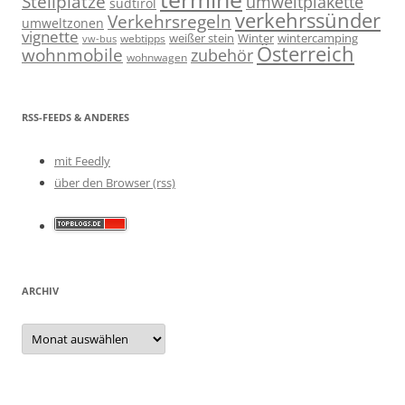
Stellplätze
umweltplakette
südtirol
verkehrssünder
Verkehrsregeln
umweltzonen
vignette
weißer stein
Winter
wintercamping
webtipps
vw-bus
Österreich
wohnmobile
zubehör
wohnwagen
RSS-FEEDS & ANDERES
mit Feedly
über den Browser (rss)
ARCHIV
Archiv