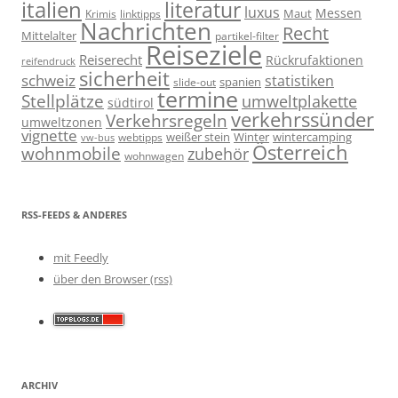
italien
literatur
luxus
Messen
linktipps
Maut
Krimis
Nachrichten
Recht
Mittelalter
partikel-filter
Reiseziele
Reiserecht
Rückrufaktionen
reifendruck
sicherheit
schweiz
statistiken
spanien
slide-out
termine
Stellplätze
umweltplakette
südtirol
verkehrssünder
Verkehrsregeln
umweltzonen
vignette
weißer stein
Winter
wintercamping
webtipps
vw-bus
Österreich
wohnmobile
zubehör
wohnwagen
RSS-FEEDS & ANDERES
mit Feedly
über den Browser (rss)
ARCHIV