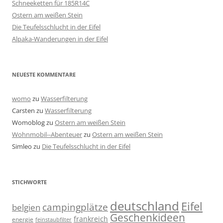
Schneeketten für 185R14C
Ostern am weißen Stein
Die Teufelsschlucht in der Eifel
Alpaka-Wanderungen in der Eifel
NEUESTE KOMMENTARE
womo
zu
Wasserfilterung
Carsten
zu
Wasserfilterung
Womoblog
zu
Ostern am weißen Stein
Wohnmobil--Abenteuer
zu
Ostern am weißen Stein
Simleo
zu
Die Teufelsschlucht in der Eifel
STICHWORTE
deutschland
Eifel
campingplätze
belgien
Geschenkideen
frankreich
energie
feinstaubfilter