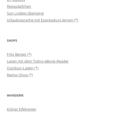
Reisezäpfchen
Sun Lodges Glamping
Urlaubssprache mit Expresskurs lernen (*)
SHOPS
Fritz Berger (*)
Lesen mit dem Tolino-eBook-Reader
Outdoor-Laden (*)
Reimo-Shop (*)
WANDERN
Kölner Eifelverein