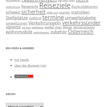
partikel-filter
Reiseziele
Reiserecht
Rückrufaktionen
reifendruck
sicherheit
schweiz
statistiken
spanien
slide-out
termine
Stellplätze
umweltplakette
südtirol
verkehrssünder
Verkehrsregeln
umweltzonen
vignette
weißer stein
Winter
wintercamping
webtipps
vw-bus
Österreich
wohnmobile
zubehör
wohnwagen
RSS-FEEDS & ANDERES
mit Feedly
über den Browser (rss)
ARCHIV
Archiv