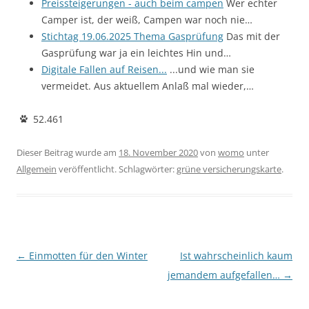
Preissteigerungen - auch beim campen
Wer echter
Camper ist, der weiß, Campen war noch nie…
Stichtag 19.06.2025 Thema Gasprüfung
Das mit der
Gasprüfung war ja ein leichtes Hin und…
Digitale Fallen auf Reisen...
...und wie man sie
vermeidet. Aus aktuellem Anlaß mal wieder,…
52.461
Dieser Beitrag wurde am
18. November 2020
von
womo
unter
Allgemein
veröffentlicht. Schlagwörter:
grüne versicherungskarte
.
Beitragsnavigation
←
Einmotten für den Winter
Ist wahrscheinlich kaum
jemandem aufgefallen…
→