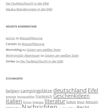
Die Teufelsschlucht in der Eifel
Alpaka-Wanderungen in der Eifel
NEUESTE KOMMENTARE
womo
zu
Wasserfilterung
Carsten
zu
Wasserfilterung
Womoblog
zu
Ostern am weißen Stein
Wohnmobil--Abenteuer
zu
Ostern am weißen Stein
Simleo
zu
Die Teufelsschlucht in der Eifel
STICHWORTE
deutschland
Eifel
campingplätze
belgien
Geschenkideen
frankreich
energie
feinstaubfilter
italien
literatur
luxus
Messen
linktipps
Maut
Krimis
Nachrichten
Recht
Mittelalter