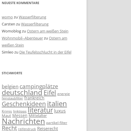
NEUESTE KOMMENTARE
womo
zu
Wasserfilterung
Carsten
zu
Wasserfilterung
Womoblog
zu
Ostern am weißen Stein
Wohnmobil--Abenteuer
zu
Ostern am
weißen Stein
Simleo
zu
Die Teufelsschlucht in der Eifel
STICHWORTE
campingplätze
belgien
deutschland
Eifel
energie
frankreich
feinstaubfilter
italien
Geschenkideen
literatur
luxus
linktipps
Krimis
Messen
Mittelalter
Maut
Nachrichten
partikel-filter
Recht
Reiserecht
reifendruck