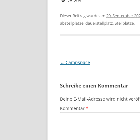
75.203
Dieser Beitrag wurde am
20. September 20
abstellplätze
,
dauerstellplatz
,
Stellplätze
.
Beitragsnavigation
←
Campspace
Schreibe einen Kommentar
Deine E-Mail-Adresse wird nicht veröff
Kommentar
*