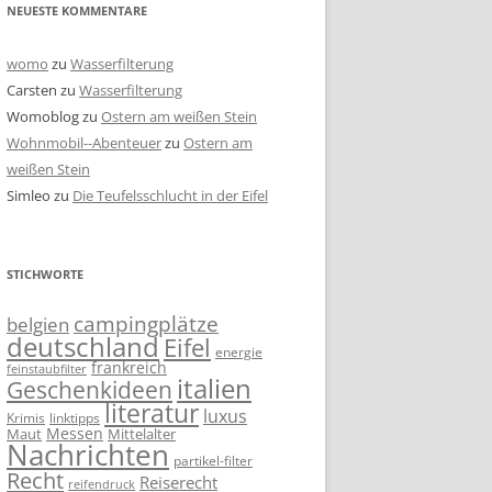
NEUESTE KOMMENTARE
womo
zu
Wasserfilterung
Carsten
zu
Wasserfilterung
Womoblog
zu
Ostern am weißen Stein
Wohnmobil--Abenteuer
zu
Ostern am
weißen Stein
Simleo
zu
Die Teufelsschlucht in der Eifel
STICHWORTE
campingplätze
belgien
deutschland
Eifel
energie
frankreich
feinstaubfilter
italien
Geschenkideen
literatur
luxus
linktipps
Krimis
Messen
Mittelalter
Maut
Nachrichten
partikel-filter
Recht
Reiserecht
reifendruck