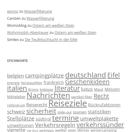
womo
zu
Wasserfilterung
Carsten
zu
Wasserfilterung
Womoblog
zu
Ostern am weißen Stein
Wohnmobil--Abenteuer
zu
Ostern am weißen Stein
Simleo
zu
Die Teufelsschlucht in der Eifel
STICHWORTE
deutschland
Eifel
campingplätze
belgien
Geschenkideen
frankreich
energie
feinstaubfilter
italien
literatur
luxus
Messen
linktipps
Maut
Krimis
Nachrichten
Recht
Mittelalter
partikel-filter
Reiseziele
Reiserecht
Rückrufaktionen
reifendruck
sicherheit
schweiz
statistiken
spanien
slide-out
termine
Stellplätze
umweltplakette
südtirol
verkehrssünder
Verkehrsregeln
umweltzonen
vignette
weißer stein
Winter
wintercamping
webtipps
vw-bus