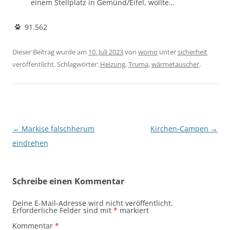
einem Stellplatz in Gemünd/Eifel, wollte…
91.562
Dieser Beitrag wurde am
10. Juli 2023
von
womo
unter
sicherheit
veröffentlicht. Schlagwörter:
Heizung
,
Truma
,
wärmetauscher
.
Beitragsnavigation
←
Markise falschherum
Kirchen-Campen
→
eindrehen
Schreibe einen Kommentar
Deine E-Mail-Adresse wird nicht veröffentlicht.
Erforderliche Felder sind mit
*
markiert
Kommentar
*