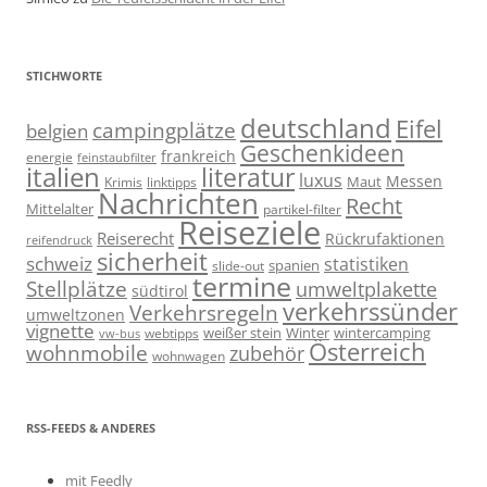
STICHWORTE
deutschland
Eifel
campingplätze
belgien
Geschenkideen
frankreich
energie
feinstaubfilter
italien
literatur
luxus
Messen
linktipps
Maut
Krimis
Nachrichten
Recht
Mittelalter
partikel-filter
Reiseziele
Reiserecht
Rückrufaktionen
reifendruck
sicherheit
schweiz
statistiken
spanien
slide-out
termine
Stellplätze
umweltplakette
südtirol
verkehrssünder
Verkehrsregeln
umweltzonen
vignette
weißer stein
Winter
wintercamping
webtipps
vw-bus
Österreich
wohnmobile
zubehör
wohnwagen
RSS-FEEDS & ANDERES
mit Feedly