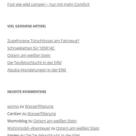
Fast wie wild campen – nur mit mehr Comfort
VIEL GESEHENE ARTIKEL
Zugefrorene Türschlösser am Fahrzeug?
Schneeketten für 185R14C
Ostern am weißen Stein
Die Teufelsschlucht in der Eifel
Alpaka-Wanderungen in der Eifel
NEUESTE KOMMENTARE
womo
zu
Wasserfilterung
Carsten
zu
Wasserfilterung
Womoblog
zu
Ostern am weißen Stein
Wohnmobil--Abenteuer
zu
Ostern am weißen Stein
Simleo
zu
Die Teufelsschlucht in der Eifel