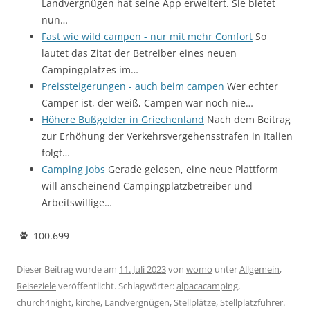
Landvergnügen hat seine App erweitert. Sie bietet
nun…
Fast wie wild campen - nur mit mehr Comfort
So
lautet das Zitat der Betreiber eines neuen
Campingplatzes im…
Preissteigerungen - auch beim campen
Wer echter
Camper ist, der weiß, Campen war noch nie…
Höhere Bußgelder in Griechenland
Nach dem Beitrag
zur Erhöhung der Verkehrsvergehensstrafen in Italien
folgt…
Camping Jobs
Gerade gelesen, eine neue Plattform
will anscheinend Campingplatzbetreiber und
Arbeitswillige…
100.699
Dieser Beitrag wurde am
11. Juli 2023
von
womo
unter
Allgemein
,
Reiseziele
veröffentlicht. Schlagwörter:
alpacacamping
,
church4night
,
kirche
,
Landvergnügen
,
Stellplätze
,
Stellplatzführer
.