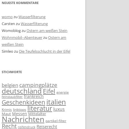
NEUESTE KOMMENTARE
womo
zu
Wasserfilterung
Carsten
zu
Wasserfilterung
Womoblog
zu
Ostern am weißen Stein
Wohnmobil--Abenteuer
zu
Ostern am
weißen Stein
Simleo
zu
Die Teufelsschlucht in der Eifel
STICHWORTE
campingplätze
belgien
deutschland
Eifel
energie
frankreich
feinstaubfilter
italien
Geschenkideen
literatur
luxus
linktipps
Krimis
Messen
Mittelalter
Maut
Nachrichten
partikel-filter
Recht
Reiserecht
reifendruck