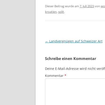
Dieser Beitrag wurde am
7. Juli 2023
von
w
kroatien
,
split
.
Beitragsnavigation
←
Landvergnügen auf Schweizer Art
Schreibe einen Kommentar
Deine E-Mail-Adresse wird nicht veröff
Kommentar
*