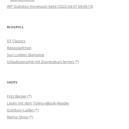
WP Statistics Honeypot-Seite [2022-04-01 09:09:13]
BLOGROLL
DT Classics
Reisezäpfchen
Sun Lodges Glamping
Urlaubssprache mit Expresskurs lernen (*)
SHOPS
Fritz Berger (*)
Lesen mit dem Tolino-eBook-Reader
Outdoor-Laden (*)
Reimo-Shop (*)