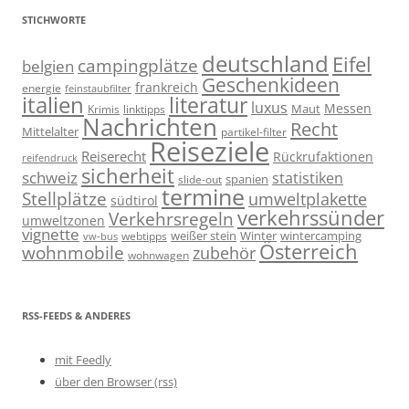
STICHWORTE
deutschland
Eifel
campingplätze
belgien
Geschenkideen
frankreich
energie
feinstaubfilter
italien
literatur
luxus
Messen
linktipps
Maut
Krimis
Nachrichten
Recht
Mittelalter
partikel-filter
Reiseziele
Reiserecht
Rückrufaktionen
reifendruck
sicherheit
schweiz
statistiken
spanien
slide-out
termine
Stellplätze
umweltplakette
südtirol
verkehrssünder
Verkehrsregeln
umweltzonen
vignette
weißer stein
Winter
wintercamping
webtipps
vw-bus
Österreich
wohnmobile
zubehör
wohnwagen
RSS-FEEDS & ANDERES
mit Feedly
über den Browser (rss)