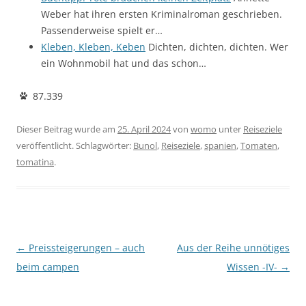
Weber hat ihren ersten Kriminalroman geschrieben.
Passenderweise spielt er…
Kleben, Kleben, Keben
Dichten, dichten, dichten. Wer
ein Wohnmobil hat und das schon…
87.339
Dieser Beitrag wurde am
25. April 2024
von
womo
unter
Reiseziele
veröffentlicht. Schlagwörter:
Bunol
,
Reiseziele
,
spanien
,
Tomaten
,
tomatina
.
Beitragsnavigation
←
Preissteigerungen – auch
Aus der Reihe unnötiges
beim campen
Wissen -IV-
→