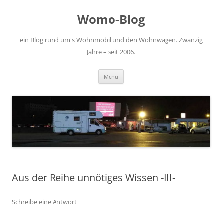
Zum
Inhalt
Womo-Blog
springen
ein Blog rund um's Wohnmobil und den Wohnwagen. Zwanzig
Jahre – seit 2006.
Menü
Aus der Reihe unnötiges Wissen -III-
Schreibe eine Antwort