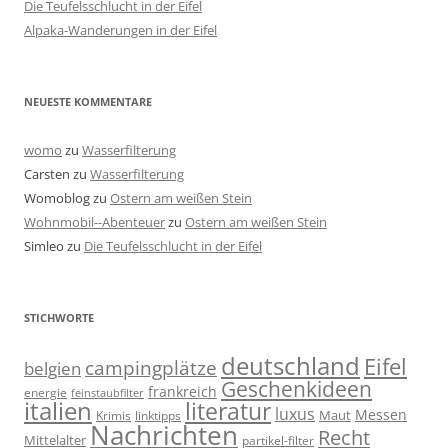
Die Teufelsschlucht in der Eifel
Alpaka-Wanderungen in der Eifel
NEUESTE KOMMENTARE
womo
zu
Wasserfilterung
Carsten
zu
Wasserfilterung
Womoblog
zu
Ostern am weißen Stein
Wohnmobil--Abenteuer
zu
Ostern am weißen Stein
Simleo
zu
Die Teufelsschlucht in der Eifel
STICHWORTE
deutschland
Eifel
campingplätze
belgien
Geschenkideen
frankreich
energie
feinstaubfilter
italien
literatur
luxus
Messen
linktipps
Maut
Krimis
Nachrichten
Recht
Mittelalter
partikel-filter