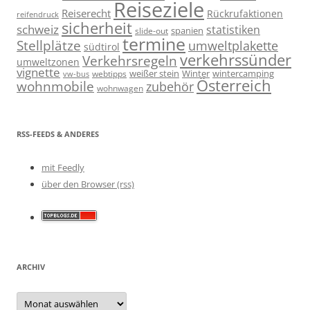
Reiseziele
Reiserecht
Rückrufaktionen
reifendruck
sicherheit
schweiz
statistiken
spanien
slide-out
termine
Stellplätze
umweltplakette
südtirol
verkehrssünder
Verkehrsregeln
umweltzonen
vignette
weißer stein
Winter
wintercamping
webtipps
vw-bus
Österreich
wohnmobile
zubehör
wohnwagen
RSS-FEEDS & ANDERES
mit Feedly
über den Browser (rss)
ARCHIV
Archiv