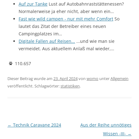
Auf zur Tanke
Lust auf Autobahnraststättenessen?
Normalerweise ja eher nicht, aber wenn ein…
Fast wie wild campen - nur mit mehr Comfort
So
lautet das Zitat der Betreiber eines neuen
Campingplatzes im…
Digitale Fallen auf Reisen...
...und wie man sie
vermeidet. Aus aktuellem Anlaß mal wieder,…
110.657
Dieser Beitrag wurde am
23. April 2024
von
womo
unter
Allgemein
veröffentlicht. Schlagwörter:
statistiken
.
Beitragsnavigation
←
Technik Caravane 2024
Aus der Reihe unnötiges
Wissen -III-
→