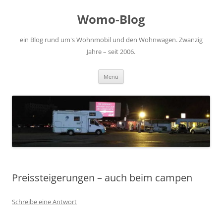
Zum
Inhalt
Womo-Blog
springen
ein Blog rund um's Wohnmobil und den Wohnwagen. Zwanzig
Jahre – seit 2006.
Menü
Preissteigerungen – auch beim campen
Schreibe eine Antwort