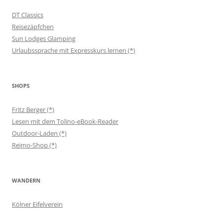
DT Classics
Reisezäpfchen
Sun Lodges Glamping
Urlaubssprache mit Expresskurs lernen (*)
SHOPS
Fritz Berger (*)
Lesen mit dem Tolino-eBook-Reader
Outdoor-Laden (*)
Reimo-Shop (*)
WANDERN
Kölner Eifelverein