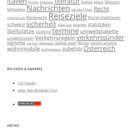
italien
literatur
luxus
Messen
linktipps
Maut
Krimis
Nachrichten
Recht
Mittelalter
partikel-filter
Reiseziele
Reiserecht
Rückrufaktionen
reifendruck
sicherheit
schweiz
statistiken
spanien
slide-out
termine
Stellplätze
umweltplakette
südtirol
verkehrssünder
Verkehrsregeln
umweltzonen
vignette
weißer stein
Winter
wintercamping
webtipps
vw-bus
Österreich
wohnmobile
zubehör
wohnwagen
RSS-FEEDS & ANDERES
mit Feedly
über den Browser (rss)
ARCHIV