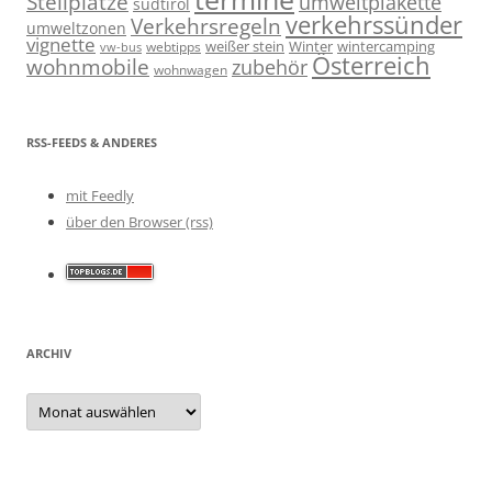
Stellplätze
umweltplakette
südtirol
verkehrssünder
Verkehrsregeln
umweltzonen
vignette
weißer stein
Winter
wintercamping
webtipps
vw-bus
Österreich
wohnmobile
zubehör
wohnwagen
RSS-FEEDS & ANDERES
mit Feedly
über den Browser (rss)
ARCHIV
Archiv