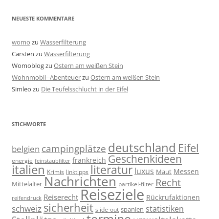
NEUESTE KOMMENTARE
womo
zu
Wasserfilterung
Carsten
zu
Wasserfilterung
Womoblog
zu
Ostern am weißen Stein
Wohnmobil--Abenteuer
zu
Ostern am weißen Stein
Simleo
zu
Die Teufelsschlucht in der Eifel
STICHWORTE
deutschland
Eifel
campingplätze
belgien
Geschenkideen
frankreich
energie
feinstaubfilter
italien
literatur
luxus
Messen
linktipps
Maut
Krimis
Nachrichten
Recht
Mittelalter
partikel-filter
Reiseziele
Reiserecht
Rückrufaktionen
reifendruck
sicherheit
schweiz
statistiken
spanien
slide-out
termine