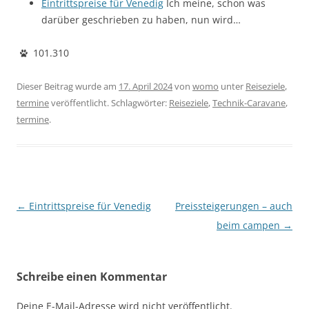
Eintrittspreise für Venedig
Ich meine, schon was
darüber geschrieben zu haben, nun wird…
101.310
Dieser Beitrag wurde am
17. April 2024
von
womo
unter
Reiseziele
,
termine
veröffentlicht. Schlagwörter:
Reiseziele
,
Technik-Caravane
,
termine
.
Beitragsnavigation
←
Eintrittspreise für Venedig
Preissteigerungen – auch
beim campen
→
Schreibe einen Kommentar
Deine E-Mail-Adresse wird nicht veröffentlicht.