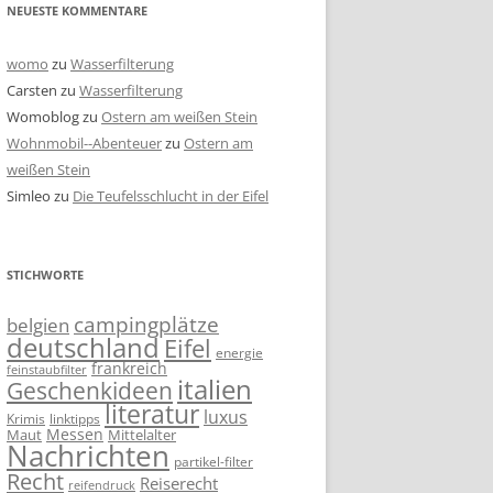
NEUESTE KOMMENTARE
womo
zu
Wasserfilterung
Carsten
zu
Wasserfilterung
Womoblog
zu
Ostern am weißen Stein
Wohnmobil--Abenteuer
zu
Ostern am
weißen Stein
Simleo
zu
Die Teufelsschlucht in der Eifel
STICHWORTE
campingplätze
belgien
deutschland
Eifel
energie
frankreich
feinstaubfilter
italien
Geschenkideen
literatur
luxus
linktipps
Krimis
Messen
Mittelalter
Maut
Nachrichten
partikel-filter
Recht
Reiserecht
reifendruck