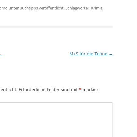
omo
unter
Buchtipps
veröffentlicht. Schlagwörter:
Krimis
,
-
M+S für die Tonne
→
entlicht.
Erforderliche Felder sind mit
*
markiert