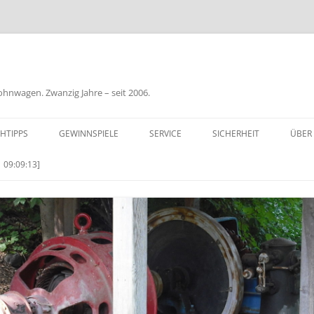
nwagen. Zwanzig Jahre – seit 2006.
HTIPPS
GEWINNSPIELE
SERVICE
SICHERHEIT
ÜBER
BIL
 09:09:13]