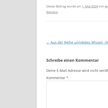
Dieser Beitrag wurde am
1. Mai 2024
von
w
literatur
.
Beitragsnavigation
←
Aus der Reihe unnötiges Wissen -IV
Schreibe einen Kommentar
Deine E-Mail-Adresse wird nicht veröff
Kommentar
*