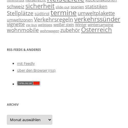
reifendruck
sicherheit
schweiz
statistiken
spanien
slide-out
termine
Stellplätze
umweltplakette
südtirol
verkehrssünder
Verkehrsregeln
umweltzonen
vignette
weißer stein
Winter
wintercamping
webtipps
vw-bus
Österreich
wohnmobile
zubehör
wohnwagen
RSS-FEEDS & ANDERES
mit Feedly
über den Browser (rss)
ARCHIV
Archiv