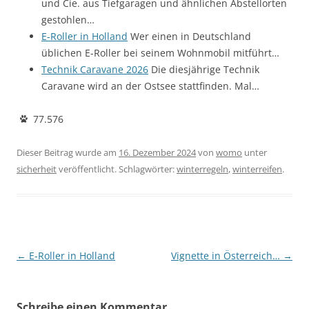
und Cie. aus Tiefgaragen und ähnlichen Abstellorten
gestohlen…
E-Roller in Holland
Wer einen in Deutschland
üblichen E-Roller bei seinem Wohnmobil mitführt…
Technik Caravane 2026
Die diesjährige Technik
Caravane wird an der Ostsee stattfinden. Mal…
77.576
Dieser Beitrag wurde am
16. Dezember 2024
von
womo
unter
sicherheit
veröffentlicht. Schlagwörter:
winterregeln
,
winterreifen
.
Beitragsnavigation
←
E-Roller in Holland
Vignette in Österreich…
→
Schreibe einen Kommentar