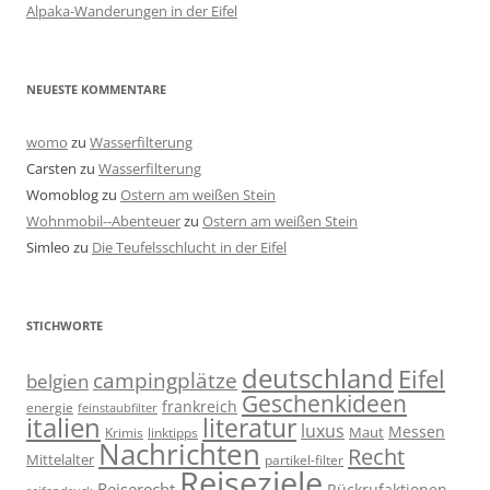
Alpaka-Wanderungen in der Eifel
NEUESTE KOMMENTARE
womo
zu
Wasserfilterung
Carsten
zu
Wasserfilterung
Womoblog
zu
Ostern am weißen Stein
Wohnmobil--Abenteuer
zu
Ostern am weißen Stein
Simleo
zu
Die Teufelsschlucht in der Eifel
STICHWORTE
deutschland
Eifel
campingplätze
belgien
Geschenkideen
frankreich
energie
feinstaubfilter
italien
literatur
luxus
Messen
linktipps
Maut
Krimis
Nachrichten
Recht
Mittelalter
partikel-filter
Reiseziele
Reiserecht
Rückrufaktionen