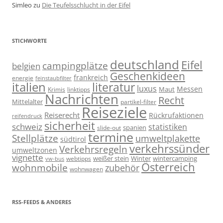
Simleo
zu
Die Teufelsschlucht in der Eifel
STICHWORTE
deutschland
Eifel
campingplätze
belgien
Geschenkideen
frankreich
energie
feinstaubfilter
italien
literatur
luxus
Messen
linktipps
Maut
Krimis
Nachrichten
Recht
Mittelalter
partikel-filter
Reiseziele
Reiserecht
Rückrufaktionen
reifendruck
sicherheit
schweiz
statistiken
spanien
slide-out
termine
Stellplätze
umweltplakette
südtirol
verkehrssünder
Verkehrsregeln
umweltzonen
vignette
weißer stein
Winter
wintercamping
webtipps
vw-bus
Österreich
wohnmobile
zubehör
wohnwagen
RSS-FEEDS & ANDERES