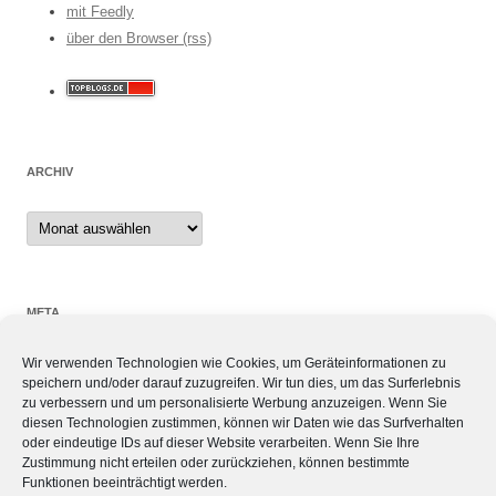
mit Feedly
über den Browser (rss)
ARCHIV
Archiv
META
Wir verwenden Technologien wie Cookies, um Geräteinformationen zu
Anmelden
speichern und/oder darauf zuzugreifen. Wir tun dies, um das Surferlebnis
Eintrags-Feed
zu verbessern und um personalisierte Werbung anzuzeigen. Wenn Sie
Kommentar-Feed
diesen Technologien zustimmen, können wir Daten wie das Surfverhalten
oder eindeutige IDs auf dieser Website verarbeiten. Wenn Sie Ihre
WordPress.org
Zustimmung nicht erteilen oder zurückziehen, können bestimmte
Funktionen beeinträchtigt werden.