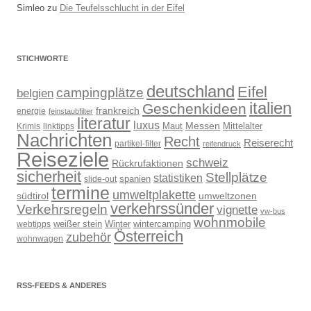
Simleo
zu
Die Teufelsschlucht in der Eifel
STICHWORTE
deutschland
Eifel
campingplätze
belgien
italien
Geschenkideen
frankreich
energie
feinstaubfilter
literatur
luxus
Messen
Mittelalter
linktipps
Maut
Krimis
Nachrichten
Recht
Reiserecht
partikel-filter
reifendruck
Reiseziele
schweiz
Rückrufaktionen
sicherheit
Stellplätze
statistiken
spanien
slide-out
termine
umweltplakette
südtirol
umweltzonen
verkehrssünder
Verkehrsregeln
vignette
vw-bus
wohnmobile
weißer stein
Winter
wintercamping
webtipps
Österreich
zubehör
wohnwagen
RSS-FEEDS & ANDERES