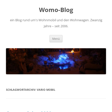
Zum
Inhalt
Womo-Blog
springen
ein Blog rund um's Wohnmobil und den Wohnwagen. Zwanzig
Jahre – seit 2006.
Menü
SCHLAGWORTARCHIV:
VARIO MOBIL