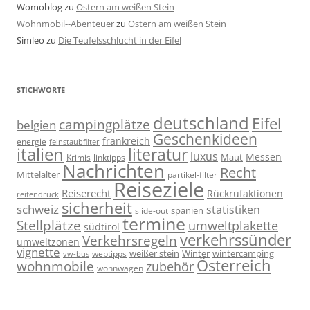
Womoblog
zu
Ostern am weißen Stein
Wohnmobil--Abenteuer
zu
Ostern am weißen Stein
Simleo
zu
Die Teufelsschlucht in der Eifel
STICHWORTE
deutschland
Eifel
campingplätze
belgien
Geschenkideen
frankreich
energie
feinstaubfilter
italien
literatur
luxus
Messen
linktipps
Maut
Krimis
Nachrichten
Recht
Mittelalter
partikel-filter
Reiseziele
Reiserecht
Rückrufaktionen
reifendruck
sicherheit
schweiz
statistiken
spanien
slide-out
termine
Stellplätze
umweltplakette
südtirol
verkehrssünder
Verkehrsregeln
umweltzonen
vignette
weißer stein
Winter
wintercamping
webtipps
vw-bus
Österreich
wohnmobile
zubehör
wohnwagen